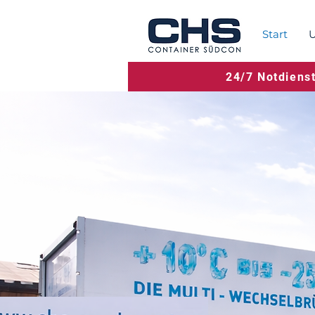
Start
U
24/7 Notdiens