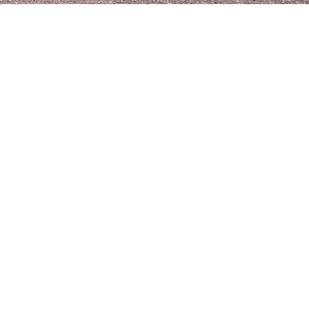
i
struktur:
 Projekte jeder Größe.
ren Container-, Kühl-,
erlässig.
en Lösungen sind wir