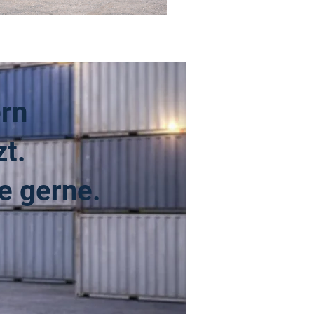
schlandweit im Einsatz
rn
t.
e gerne.