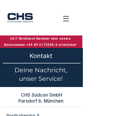
24/7 Notdienst Nummer über unsere
24/7 Notdienst Nummer über unsere Büronummer +49 89 2175250-0 erreichbar!
Büronummer +49 89 2175250-0 erreichbar!
​Kontakt
Deine Nachricht,
unser Service!
CHS Südcon GmbH
Parsdorf b. München ​​
Posthalterring 5